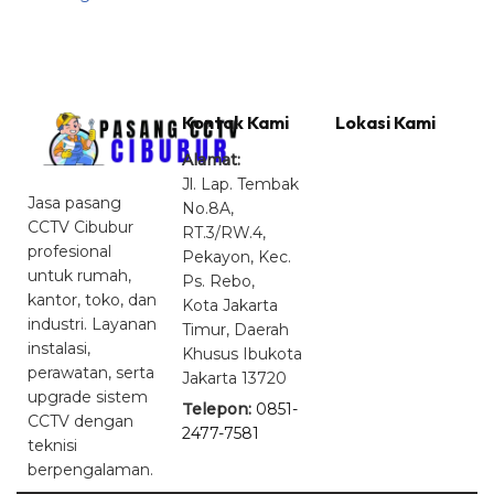
Kontak Kami
Lokasi Kami
Alamat:
Jl. Lap. Tembak
Jasa pasang
No.8A,
CCTV Cibubur
RT.3/RW.4,
profesional
Pekayon, Kec.
untuk rumah,
Ps. Rebo,
kantor, toko, dan
Kota Jakarta
industri. Layanan
Timur, Daerah
instalasi,
Khusus Ibukota
perawatan, serta
Jakarta 13720
upgrade sistem
Telepon:
0851-
CCTV dengan
2477-7581
teknisi
berpengalaman.