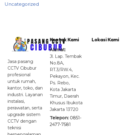
Uncategorized
Kontak Kami
Lokasi Kami
Alamat:
Jl. Lap. Tembak
Jasa pasang
No.8A,
CCTV Cibubur
RT.3/RW.4,
profesional
Pekayon, Kec.
untuk rumah,
Ps. Rebo,
kantor, toko, dan
Kota Jakarta
industri. Layanan
Timur, Daerah
instalasi,
Khusus Ibukota
perawatan, serta
Jakarta 13720
upgrade sistem
Telepon:
0851-
CCTV dengan
2477-7581
teknisi
berpengalaman.