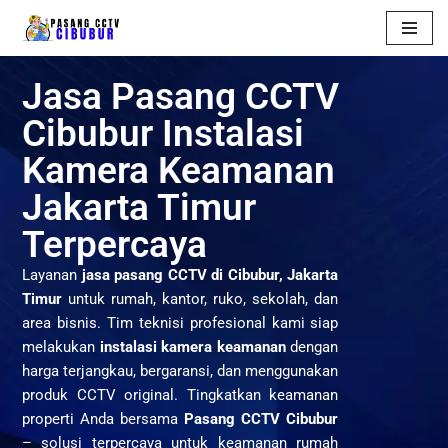
Skip
to
Jasa Pasang CCTV
content
Cibubur Instalasi
Kamera Keamanan
Jakarta Timur
Terpercaya
Layanan
jasa pasang CCTV di Cibubur, Jakarta
Timur
untuk rumah, kantor, ruko, sekolah, dan
area bisnis.
Tim teknisi profesional kami siap
melakukan
instalasi kamera keamanan
dengan
harga terjangkau, bergaransi, dan menggunakan
produk CCTV original.
Tingkatkan keamanan
properti Anda bersama
Pasang CCTV Cibubur
– solusi terpercaya untuk keamanan rumah