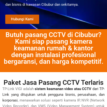
dan bisnis di kawasan Cibubur dan sekitarnya.
Hubungi Kami
Butuh pasang CCTV di Cibubur?
Kami siap pasang kamera
keamanan rumah & kantor
dengan instalasi profesional
bergaransi, dan harga kompetitif.
Paket Jasa Pasang CCTV Terlaris
TP-Link VIGI adalah
sistem keamanan video atau CCTV
dari TP-
Link yang ditujukan untuk pengguna bisnis, perusahaan, dan
korporasi
, menawarkan solusi seperti kamera IP, NVR (Network
Video Recorder), dan VMS (Video Management System) untuk