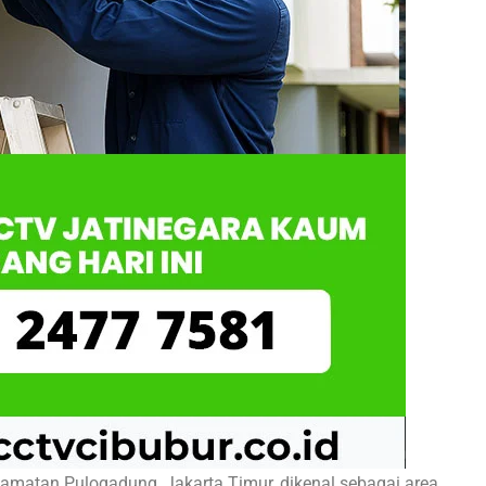
camatan Pulogadung, Jakarta Timur, dikenal sebagai area