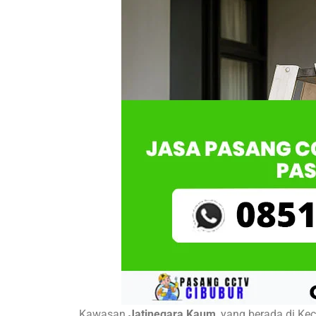
Kawasan
Jatinegara Kaum
, yang berada di Ke